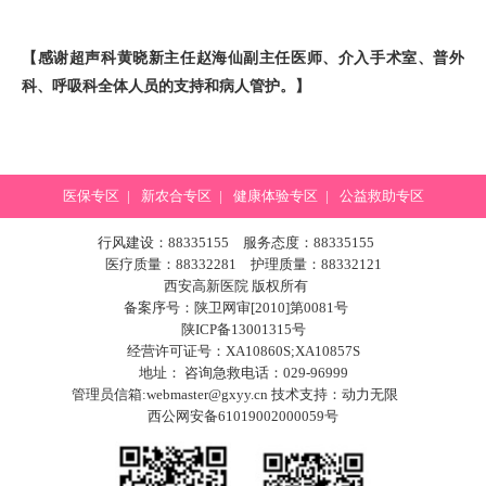
【感谢超声科黄晓新主任赵海仙副主任医师、介入手术室、普外
科、呼吸科全体人员的支持和病人管护。】
医保专区
|
新农合专区
|
健康体验专区
|
公益救助专区
行风建设：88335155 服务态度：88335155
医疗质量：88332281 护理质量：88332121
西安高新医院 版权所有
备案序号：陕卫网审[2010]第0081号
陕ICP备13001315号
经营许可证号：XA10860S;XA10857S
地址： 咨询急救电话：029-96999
管理员信箱:webmaster@gxyy.cn 技术支持：
动力无限
西公网安备61019002000059号