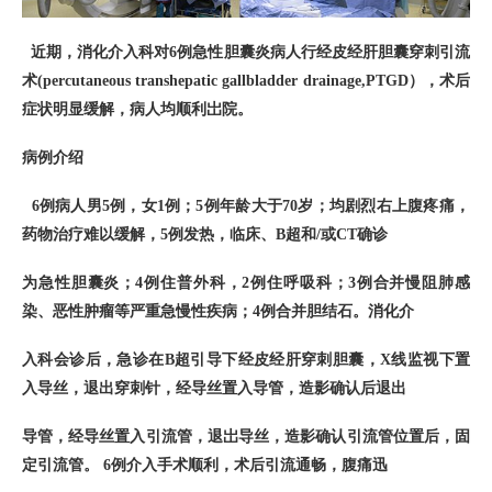
近期，消化介入科对6例急性胆囊炎病人行经皮经肝胆囊穿刺引流
术(percutaneous transhepatic gallbladder drainage,PTGD），术后
症状明显缓解，病人均顺利岀院。
病例介绍
6例病人男5例，女1例；5例年龄大于70岁；均剧烈右上腹疼痛，
药物治疗难以缓解，5例发热，临床、B超和/或CT确诊
为急性胆囊炎；4例住普外科，2例住呼吸科；3例合并慢阻肺感
染、恶性肿瘤等严重急慢性疾病；4例合并胆结石。
消化介
入科会诊后，急诊在B超引导下经皮经肝穿刺胆囊，X线监视下置
入导丝，退出穿刺针，经导丝置入导管，造影确认后退出
导管，经导丝置入引流管，退岀导丝，造影确认引流管位置后，固
定引流管。 6例介入手术顺利，术后引流通畅，腹痛迅