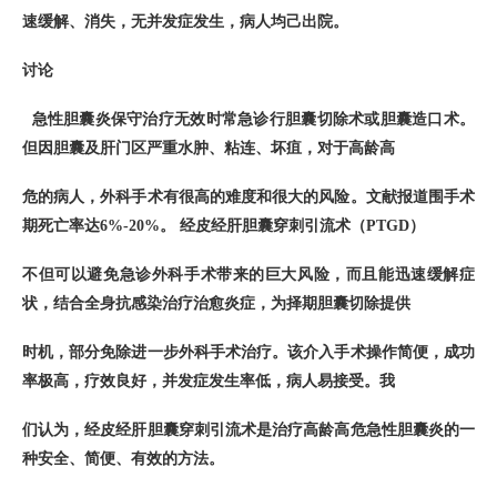
速缓解、消失，无并发症发生，病人均己出院。
讨论
急性胆囊炎保守治疗无效时常急诊行胆囊切除术或胆囊造口术。
但因胆囊及肝门区严重水肿、粘连、坏疽，对于高龄高
危的病人，外科手术有很高的难度和很大的风险。文献报道围手术
期死亡率达6%-20%。 经皮经肝胆囊穿刺引流术（PTGD）
不但可以避免急诊外科手术带来的巨大风险，而且能迅速缓解症
状，结合全身抗感染治疗治愈炎症，为择期胆囊切除提供
时机，部分免除进一步外科手术治疗。该介入手术操作简便，成功
率极高，疗效良好，并发症发生率低，病人易接受。我
们认为，经皮经肝胆囊穿刺引流术是治疗高龄高危急性胆囊炎的一
种安全、简便、有效的方法。