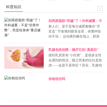
科普知识
别再跟脂肪“死磕”了！外科减重：不
家人们，是不是每次减肥都像在“开
是“切胃作弊”，而是给身体“重启健
盲盒” 节食饿到眼冒金星，体重秤纹
康”
丝不动； 运动累到瘫在地上，奶茶
一口就“打回原形”？ 尤其……
乳腺包块别慌：揭开它的“真面目”
摸到乳房里有“小疙瘩”，是很多女性
会遇到的情况，随之而来的往往是焦
虑——这是不是癌症？其实，乳腺包
块并非都是恶性，大部分是……
你相信光吗