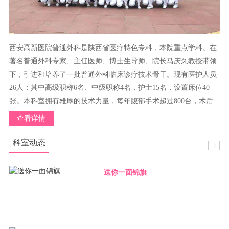
西安高新医院普通外科是陕西省医疗特色专科，本院重点学科。在
著名普通外科专家、主任医师、博士生导师、院长马庆久教授带领
下，引进和培养了一批普通外科临床诊疗技术骨干。现有医护人员
26人；其中高级职称6名、中级职称4名，护士15名，设置床位40
张。本科室拥有雄厚的技术力量，每年腹部手术超过800台，术后
并发症少，达到了省内先进水平。 西安高新医院普通外科收治范围
查看详情
1、胃部疾病：贲门癌、胃癌，需外科处理的胃十二指肠溃疡和淋
巴瘤等，胃间质瘤，胃神经内分泌瘤，胃平滑肌瘤等，胃旁路、袖
科室动态
状胃切除等减重代谢手术，及其他需要外科处理的胃疾病；2、小
肠疾病：小肠恶性肿瘤、小肠间质瘤，小肠神经内分泌肿瘤，小肠
送你一面锦旗
憩室，小肠血管畸形，其他需要外科处理的小肠疾病；3、结直肠
疾病：阑尾炎、阑尾良恶性病变，结肠癌，直肠癌，结肠、直肠间
质瘤，结肠、直肠神经内分泌肿瘤，先天性巨结肠，结肠造瘘（造
口还纳），其他需要外科处理的结肠疾病；4、下肢静脉曲张的外