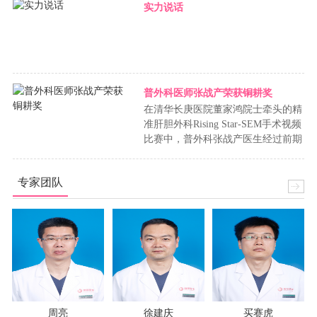
科治疗；5、疝：腹股沟疝、腹内疝、腹壁疝、切口疝等；6、腹部
实力说话
包块：腹腔包块、腹膜后占位等；7、消……
普外科医师张战产荣获铜耕奖
在清华长庚医院董家鸿院士牵头的精
准肝胆外科Rising Star-SEM手术视频
比赛中，普外科张战产医生经过前期
西北赛区层层选拔，进入陕……
专家团队
周亮
徐建庆
买赛虎