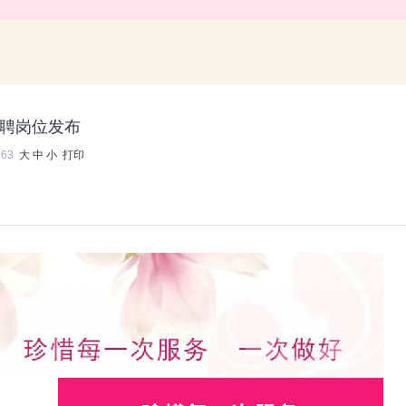
招聘岗位发布
663
大
中
小
打印