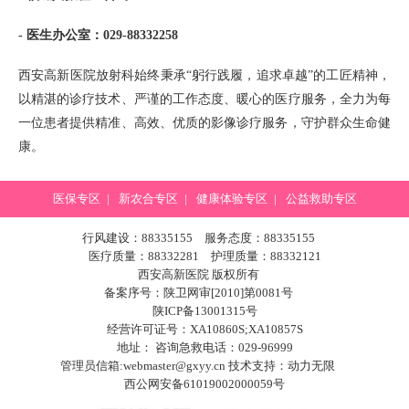
- 医生办公室：029-88332258
西安高新医院放射科始终秉承“躬行践履，追求卓越”的工匠精神，
以精湛的诊疗技术、严谨的工作态度、暖心的医疗服务，全力为每
一位患者提供精准、高效、优质的影像诊疗服务，守护群众生命健
康。
医保专区
|
新农合专区
|
健康体验专区
|
公益救助专区
行风建设：88335155 服务态度：88335155
医疗质量：88332281 护理质量：88332121
西安高新医院 版权所有
备案序号：陕卫网审[2010]第0081号
陕ICP备13001315号
经营许可证号：XA10860S;XA10857S
地址： 咨询急救电话：029-96999
管理员信箱:webmaster@gxyy.cn 技术支持：
动力无限
西公网安备61019002000059号