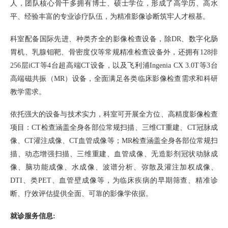
人，团队核心骨干多拥有博士、硕士学位，形成了高学历、高水
平、经验丰富的专业诊疗队伍，为精准影像诊断筑牢人才根基。
科室配备国际先进、种类齐全的影像检查设备，除DR、数字化肠
胃机、乳腺钼靶、骨密度仪等常规精准检查设备外，还拥有128排
256层iCT等4台超高端CT设备，以及飞利浦Ingenia CX 3.0T等3台
高端磁共振（MR）设备，全面满足各类临床影像检查需求和科研
教学需求。
依托强大的设备与技术实力，科室可开展全方位、高精度影像检查
项目：CT检查涵盖全身各部位常规扫描、三维CT重建、CT冠脉成
像、CT灌注成像、CT血管成像等；MR检查涵盖全身各部位常规扫
描、动态增强扫描、三维重建、血管成像、无造影剂冠状动脉成
像、脑功能成像、水成像、波谱分析、弥散及灌注加权成像、
DTI、类PET、血管壁成像等，为临床疾病的早期筛查、精准诊
断、疗效评估提供全面、可靠的影像学依据。
就诊服务信息: