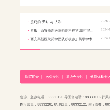
2025-
服药的“天时”与“人和”
2024-
喜报！西安高新医院药剂科在第四届“健康陕西，科普能力提升在行动”大赛中荣获佳绩！
2024-
西安高新医院药学团队积极参加药学学术活动
医院简介
|
医保专区
|
新农合专区
|
健康体检专
急诊、急救电话：88330120 导医台电话：88330116 行风
医疗质量：88332281 护理质量：88332121 医疗收费：883