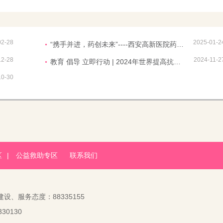
02-28
2025-01-2
“携手并进，药创未来”----西安高新医院药剂科顺利召开2024年终总结及表彰大会
12-28
2024-11-2
教育 倡导 立即行动 | 2024年世界提高抗微生物药物认识周
10-30
区
|
公益救助专区
联系我们
建设、服务态度：88335155
30130