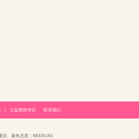
区
|
公益救助专区
联系我们
建设、服务态度：88335155