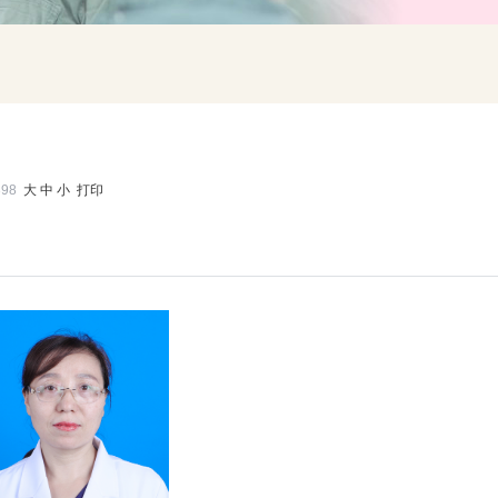
398
大
中
小
打印