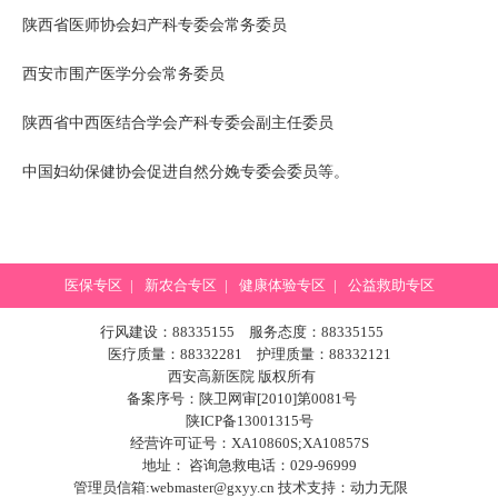
陕西省医师协会妇产科专委会常务委员
西安市围产医学分会常务委员
陕西省中西医结合学会产科专委会副主任委员
中国妇幼保健协会促进自然分娩专委会委员等。
医保专区
|
新农合专区
|
健康体验专区
|
公益救助专区
行风建设：88335155 服务态度：88335155
医疗质量：88332281 护理质量：88332121
西安高新医院 版权所有
备案序号：陕卫网审[2010]第0081号
陕ICP备13001315号
经营许可证号：XA10860S;XA10857S
地址： 咨询急救电话：029-96999
管理员信箱:webmaster@gxyy.cn 技术支持：
动力无限