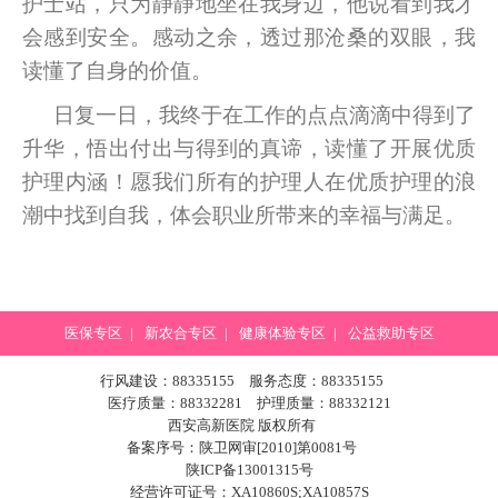
护士站，只为静静地坐在我身边，他说看到我才
会感到安全。感动之余，透过那沧桑的双眼，我
读懂了自身的价值。
日复一日，我终于在工作的点点滴滴中得到了
升华，悟出付出与得到的真谛，读懂了开展优质
护理内涵！愿我们所有的护理人在优质护理的浪
潮中找到自我，体会职业所带来的幸福与满足。
医保专区
|
新农合专区
|
健康体验专区
|
公益救助专区
行风建设：88335155 服务态度：88335155
医疗质量：88332281 护理质量：88332121
西安高新医院 版权所有
备案序号：陕卫网审[2010]第0081号
陕ICP备13001315号
经营许可证号：XA10860S;XA10857S