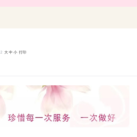
12
大
中
小
打印