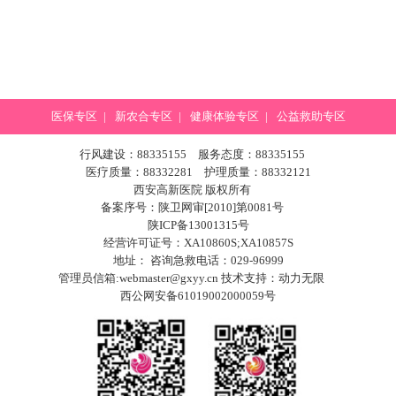
医保专区
|
新农合专区
|
健康体验专区
|
公益救助专区
行风建设：88335155 服务态度：88335155
医疗质量：88332281 护理质量：88332121
西安高新医院 版权所有
备案序号：陕卫网审[2010]第0081号
陕ICP备13001315号
经营许可证号：XA10860S;XA10857S
地址： 咨询急救电话：029-96999
管理员信箱:webmaster@gxyy.cn 技术支持：
动力无限
西公网安备61019002000059号