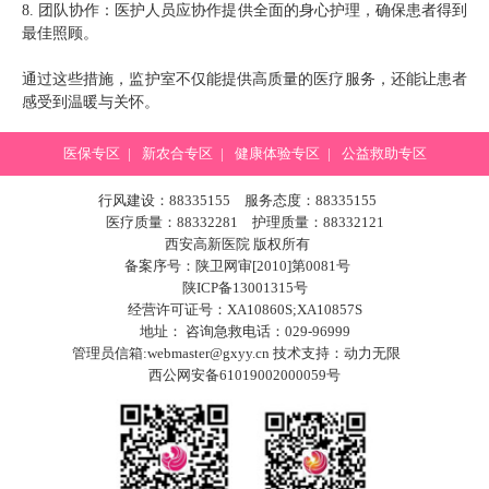
8. 团队协作：医护人员应协作提供全面的身心护理，确保患者得到
最佳照顾。
通过这些措施，监护室不仅能提供高质量的医疗服务，还能让患者
感受到温暖与关怀。
医保专区
|
新农合专区
|
健康体验专区
|
公益救助专区
行风建设：88335155 服务态度：88335155
医疗质量：88332281 护理质量：88332121
西安高新医院 版权所有
备案序号：陕卫网审[2010]第0081号
陕ICP备13001315号
经营许可证号：XA10860S;XA10857S
地址： 咨询急救电话：029-96999
管理员信箱:webmaster@gxyy.cn 技术支持：
动力无限
西公网安备61019002000059号