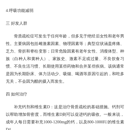
4.
呼吸功能减弱
三
好发人群
骨质疏松症可发生于任何年龄，但多见于绝经后女性和老年男
性。主要病因包括雌激素因素、物理因素等；典型症状涵盖疼痛、
乏力、骨折和脊柱变形；日常危险因素有老年女性、消瘦体型、种
族（白种人和黄种人）、家族史、激素不足或过量、不良饮食习
惯、不良生活习惯、长期使用某些药物和合并某些疾病。该病通常
是因为长期卧床、体力活动少、吸烟、喝酒等原因引起的，和吃多
无关，不会因为醋的摄入而发生。
四
如何治疗
补充钙剂和维生素
D
：这是治疗骨质疏松的基础措施。钙剂可
以帮助增加骨密度，而维生素
D
则可以促进钙的吸收。一般来说，
成年人每日需要补充
1000-1200mg
的钙，以及
800-1000IU
的维生素
D4
。