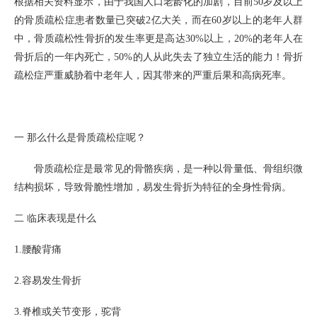
根据相关资料显示，由于我国人口老龄化的加剧，目前
50
岁及以上
的骨质疏松症患者数量已突破
2
亿大关，而在
60
岁以上的老年人群
中，骨质疏松性骨折的发生率更是高达
30%
以上，
20%
的老年人在
骨折后的一年内死亡，
50%
的人从此失去了独立生活的能力！骨折
疏松症严重威胁着中老年人，因其带来的严重后果和高病死率。
一
那么什么是骨质疏松症呢？
骨质疏松症是最常见的骨骼疾病，是一种以骨量低、骨组织微
结构损坏，导致骨脆性增加，易发生骨折为特征的全身性骨病。
二
临床表现是什么
1.
腰酸背痛
2.
容易发生骨折
3.
脊椎或关节变形，驼背