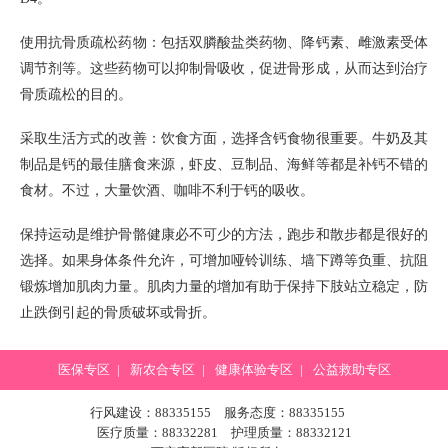
使用抗骨质疏松药物：包括双膦酸盐类药物、降钙素、雌激素受体
调节剂等。这些药物可以抑制骨吸收，促进骨形成，从而达到治疗
骨质疏松的目的。
采取生活方式的改善：饮食方面，选择含钙食物很重要。牛奶及其
制品是钙的最佳膳食来源，虾皮、豆制品、海鲜等都是补钙不错的
食材。不过，大量饮酒、咖啡不利于钙的吸收。
保持运动是维护骨骼健康必不可少的方法，跑步和散步都是很好的
选择。如果身体条件允许，可增加哑铃训练、墙下蹲等负重、抗阻
锻炼增加肌肉力量。肌肉力量的增加有助于保持下肢站立稳定，防
止跌倒引起的骨质破坏或骨折。
医保专区
|
新农合专区
|
健康体验专区
|
公益救助专区
行风建设：88335155 服务态度：88335155
医疗质量：88332281 护理质量：88332121