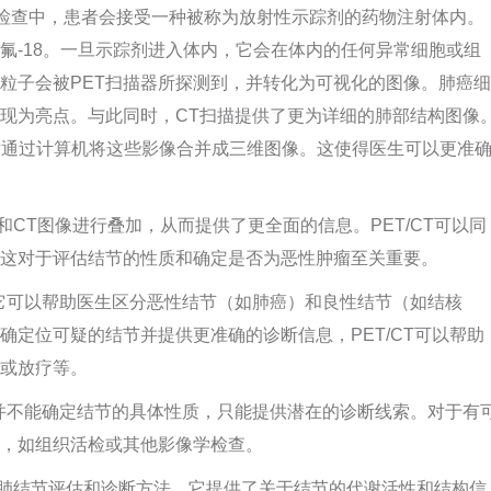
T检查中，患者会接受一种被称为放射性示踪剂的药物注射体内。
氟-18。一旦示踪剂进入体内，它会在体内的任何异常细胞或组
粒子会被PET扫描器所探测到，并转化为可视化的图像。肺癌细
呈现为亮点。与此同时，CT扫描提供了更为详细的肺部结构图像
后通过计算机将这些影像合并成三维图像。这使得医生可以更准
像和CT图像进行叠加，从而提供了更全面的信息。PET/CT可以同
这对于评估结节的性质和确定是否为恶性肿瘤至关重要。
。它可以帮助医生区分恶性结节（如肺癌）和良性结节（如结核
定位可疑的结节并提供更准确的诊断信息，PET/CT可以帮助
或放疗等。
它并不能确定结节的具体性质，只能提供潜在的诊断线索。对于有
，如组织活检或其他影像学检查。
术的肺结节评估和诊断方法。它提供了关于结节的代谢活性和结构信