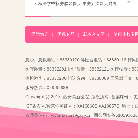
2022-
核医学甲状旁腺显像,让甲旁亢病灶无处遁形！
医院简介
|
医保专区
|
新农合专区
|
健康体检专
急诊、急救电话：88330120 导医台电话：88330116 行风
医疗质量：88332281 护理质量：88332121 医疗收费：883
体检咨询：88330230 门诊咨询：88335088 国际部门诊：88
服务热线：029-96999
Copyright @ 2018 西安高新医院 版权所有 备案序号：陕
ICP备案号/经营许可证号：XA10860S;XA10857S 地址
管理员信箱：webmaster@gxyy.cn 西公网安备6101900