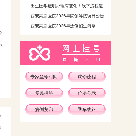
出生医学证明办理有变化！线下流程速
知！
西安高新医院2026年院领导接访日公告
西安高新医院2026年进修招生简章
坚
5
专家坐诊时间
就诊流程
便民措施
价格公示
病例复印
乘车线路
7
8