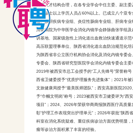
科室人才结构合理，在各专业学会中任主委、副主委及
名，硕士以上学历人员占60%以上。已成立八个亚
组、胰胆疾病专业组、炎症性肠病专业组、肝病专业
消化病院为中华医学会消化内镜学会静脉曲张学组及
训基地、国家级急性上消化道出血救治快速通道示范
高压联盟理事单位、陕西省消化道出血防治规范化培
为陕西省非公立医疗机构协会消化及消化内镜专委会
专委会、陕西省研究型医院学会消化内镜专委会主委
2019年被西安市总工会授予的“工人先锋号”荣誉称号；
西省卫健委授予“优质护理服务先进集体”；2021年
文旅健康局授予“最美医师团队”；西安高新医院2020、2
予“巾帼文明岗”称号；2023被西安市卫健委评为“西
项目”；2024、2026年荣获华商商报陕西医疗高质量
彰“护理工作表现突出护理单元”；2026年获批“陕西
科室在消化系统疑难、重症疾病诊治方面优势明显，
瘤等诊治方面积累了丰富的经验。