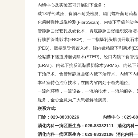
内镜中心及实验室可开展以下业务：
碳13呼气试验、食物不耐受检测、幽门螺杆菌耐药
化瞬时弹性成像检测(FibroScan)、内镜下早
管静脉曲张套扎及硬化术、胃底静脉曲张组织胶栓堵
行胰胆管造影术(ERCP)、十二指肠乳头肌切开取石术
(PEG)、肠梗阻导管置入术、经内镜粘膜下剥离术(ES
经黏膜下隧道肿瘤切除术(STER)、经口内镜下食管
(ERAT)、内镜下抗反流黏膜切除术(ARMS)、
下治疗术、食管胃静脉曲张内镜下治疗术、内镜下内
本科室特色治疗技术，在国内省内处于领先地位。
一流的环境，一流设备，一流的技术，一流的服务。
服务，全心全意为广大患者解除病痛。
联系方式:
门诊：029-88330226 内镜中心：029-883
消化内科一病区医生办：029-88332111 消化内科一病
消化内科一病区医生办：029-88332106 消化内科一病