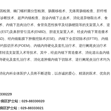
基因检测、幽门螺杆菌分型检测、肠菌移植术、无痛胃肠镜检查、肝纤维
癌的染色诊断技术、超声内镜检查、急诊内镜下止血术、消化道异物取出术、食
术、内镜下息肉治疗术、食管良恶性狭窄及结肠梗阻等的支架置入术、逆
(EST)及鼻胆管引流术(ENBD)、胆道支架置入术、经皮内镜下胃造痿术
D)、经内镜黏膜下肿瘤挖除术(ESE)、内镜下全层切除术(EFTR)、内镜
括约肌切开术(POEM)、内镜内痔硬化及套扎治疗术、逆行阑尾炎治疗术
内镜下胃转流支架置入术等技术。其中，经皮内镜下胃造痿术、消化道出血内镜
痔硬化及套扎治疗术、消化道肿瘤内镜下切除术、逆行阑尾炎治疗术均为
消化内科全体医护人员将不断进取，以赤诚的爱心、精湛的医术、优良的
30229
区护士站：029-88330020
区护士站：029-88333021