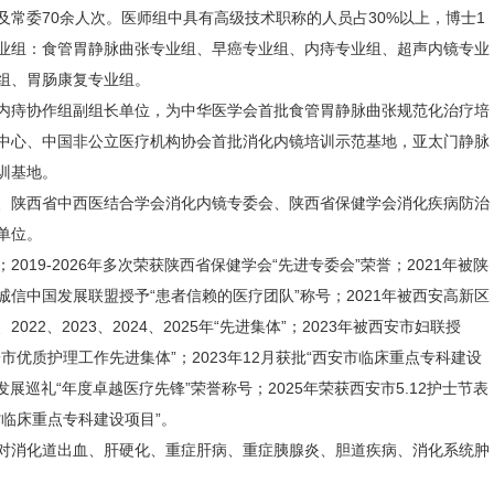
常委70余人次。医师组中具有高级技术职称的人员占30%以上，博士1
专业组：食管胃静脉曲张专业组、早癌专业组、内痔专业组、超声内镜专业
组、胃肠康复专业组。
内痔协作组副组长单位，为中华医学会首批食管胃静脉曲张规范化治疗培
中心、中国非公立医疗机构协会首批消化内镜培训示范基地，亚太门静脉
训基地。
、陕西省中西医结合学会消化内镜专委会、陕西省保健学会消化疾病防治
单位。
2019-2026年多次荣获陕西省保健学会“先进专委会”荣誉；2021年被陕
被诚信中国发展联盟授予“患者信赖的医疗团队”称号；2021年被西安高新区
022、2023、2024、2025年“先进集体”；2023年被西安市妇联授
安市优质护理工作先进集体”；2023年12月获批“西安市临床重点专科建设
发展巡礼“年度卓越医疗先锋”荣誉称号；2025年荣获西安市5.12护士节表
省临床重点专科建设项目”。
对消化道出血、肝硬化、重症肝病、重症胰腺炎、胆道疾病、消化系统肿