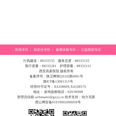
医保专区
|
新农合专区
|
健康体验专区
|
公益救助专区
行风建设：88335155 服务态度：88335155
医疗质量：88332281 护理质量：88332121
西安高新医院 版权所有
备案序号：陕卫网审[2010]第0081号
陕ICP备13001315号
经营许可证号：XA10860S;XA10857S
地址： 咨询急救电话：029-96999
管理员信箱:webmaster@gxyy.cn 技术支持：
动力无限
西公网安备61019002000059号