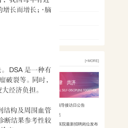
输血科
供应室
心功能科
通知公告
[+MORE]
西安高新医院院领导接访日公告
马年春节出诊信息
2026年西安高新医院最新招聘岗位发布