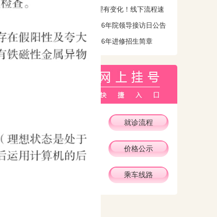
出生医学证明办理有变化！线下流程速
知！
西安高新医院2026年院领导接访日公告
西安高新医院2026年进修招生简章
专家坐诊时间
就诊流程
便民措施
价格公示
病例复印
乘车线路