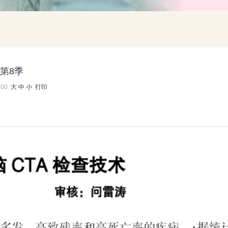
第8季
500
大
中
小
打印