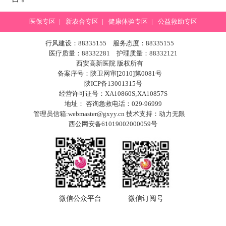
医保专区
|
新农合专区
|
健康体验专区
|
公益救助专区
行风建设：88335155 服务态度：88335155
医疗质量：88332281 护理质量：88332121
西安高新医院 版权所有
备案序号：陕卫网审[2010]第0081号
陕ICP备13001315号
经营许可证号：XA10860S;XA10857S
地址： 咨询急救电话：029-96999
管理员信箱:webmaster@gxyy.cn 技术支持：
动力无限
西公网安备61019002000059号
微信公众平台
微信订阅号