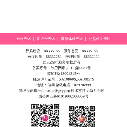
医保专区
|
新农合专区
|
健康体验专区
|
公益救助专区
行风建设：88335155 服务态度：88335155
医疗质量：88332281 护理质量：88332121
西安高新医院 版权所有
备案序号：陕卫网审[2010]第0081号
陕ICP备13001315号
经营许可证号：XA10860S;XA10857S
地址： 咨询急救电话：029-96999
管理员信箱:webmaster@gxyy.cn 技术支持：
动力无限
西公网安备61019002000059号