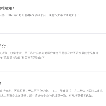
流程速知！
将于2026年1月1日切换为省级平台，现将相关事宜通知如下：
日公告
泛听取、收集患者、员工和社会各方对医疗服务的需求及对医院发展的意见和建
年“院领导接访日”相关事宜通知如下:
章
的政治素养、医德医风，无从医不良纪录。 （二）资质要求：在二级以上医院从事临
书或大型设备上岗证书，所申请进修专业与执业证一致。有规培证书者优先。