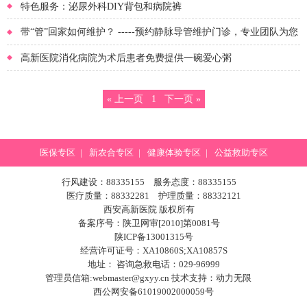
特色服务：泌尿外科DIY背包和病院裤
带“管”回家如何维护？ -----预约静脉导管维护门诊，专业团队为您
提供健康保障
高新医院消化病院为术后患者免费提供一碗爱心粥
« 上一页
1
下一页 »
医保专区
|
新农合专区
|
健康体验专区
|
公益救助专区
行风建设：88335155 服务态度：88335155
医疗质量：88332281 护理质量：88332121
西安高新医院 版权所有
备案序号：陕卫网审[2010]第0081号
陕ICP备13001315号
经营许可证号：XA10860S;XA10857S
地址： 咨询急救电话：029-96999
管理员信箱:webmaster@gxyy.cn 技术支持：
动力无限
西公网安备61019002000059号