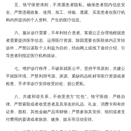
五、恪守保密准则，不泄露患者隐私。确保患者院内信息安
全。严禁违规收集、使用、加工、传输、透露、买卖患者在医疗机
构内所提供的个人资料、产生的医疗信息。
六、服从诊疗需要，不牟利转介患者。客观公正合理地根据患
者需要提供医学信息、运用医疗资源。除因需要在医联体内正常转
诊外，严禁以谋取个人利益为目的，经由网上或线下途径介绍、引
导患者到指定医疗机构就诊。
七、维护诊疗秩序，不破坏就医公平。坚持平等原则，共建公
平就医环境。严禁利用号源、床源、紧缺药品耗材等医疗资源或者
检查、手术等诊疗安排收受好处、损公肥私。
八、共建和谐关系，不收受患方“红包”。恪守医德、严格自
律。严禁索取或者收受患者及其亲友的礼品、礼金、消费卡和有价
证券、股权、其他金融产品等财物；严禁参加其安排、组织或者支
付费用的宴请或者旅游、健身、娱乐等活动安排。