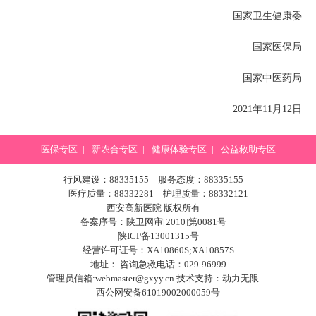
国家卫生健康委
国家医保局
国家中医药局
2021年11月12日
医保专区
|
新农合专区
|
健康体验专区
|
公益救助专区
行风建设：88335155 服务态度：88335155
医疗质量：88332281 护理质量：88332121
西安高新医院 版权所有
备案序号：陕卫网审[2010]第0081号
陕ICP备13001315号
经营许可证号：XA10860S;XA10857S
地址： 咨询急救电话：029-96999
管理员信箱:webmaster@gxyy.cn 技术支持：
动力无限
西公网安备61019002000059号