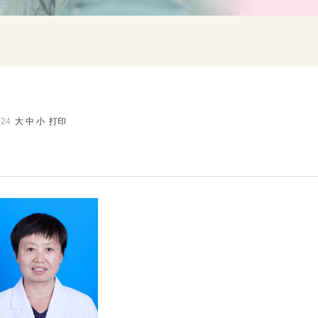
324
大
中
小
打印