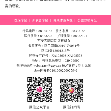
富的经验。
医保专区
|
新农合专区
|
健康体验专区
|
公益救助专区
行风建设：88335155 服务态度：88335155
医疗质量：88332281 护理质量：88332121
西安高新医院 版权所有
备案序号：陕卫网审[2010]第0081号
陕ICP备13001315号
经营许可证号：XA10860S;XA10857S
地址： 咨询急救电话：029-96999
管理员信箱:webmaster@gxyy.cn 技术支持：
动力无限
西公网安备61019002000059号
微信公众平台
微信订阅号