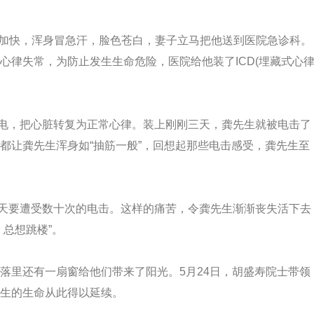
加快，浑身冒急汗，脸色苍白，妻子立马把他送到医院急诊科。
心律失常，为防止发生生命危险，医院给他装了ICD(埋藏式心
电，把心脏转复为正常心律。装上刚刚三天，龚先生就被电击了
都让龚先生浑身如“抽筋一般”，回想起那些电击感受，龚先生至
天要遭受数十次的电击。这样的痛苦，令龚先生渐渐丧失活下去
总想跳楼”。
里还有一扇窗给他们带来了阳光。5月24日，胡盛寿院士带领
生的生命从此得以延续。