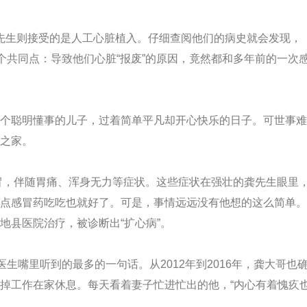
龚先生则接受的是人工心脏植入。仔细查阅他们的病史就会发现，
个共同点：导致他们心脏“报废”的原因，竟然都和多年前的一次
聪明懂事的儿子，过着简单平凡却开心快乐的日子。可世事难
之家。
冒，伴随胃痛、浑身无力等症状。这些症状在强壮的龚先生眼里
点感冒药吃吃也就好了。可是，事情远远没有他想的这么简单。
地县医院治疗，被诊断出“扩心病”。
嘴里听到的最多的一句话。从2012年到2016年，龚大哥也
掉工作在家休息。每天看着妻子忙进忙出的他，“内心有着愧疚