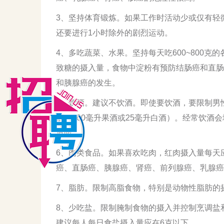
3、坚持体育锻炼。如果工作时活动少或仅有轻
还要进行1小时除外的剧烈运动。
4、多吃蔬菜、水果。坚持每天吃600~800
致糖的摄入量，食物中淀粉有预防结肠癌和直肠
和胰腺癌的发生。
5、饮酒。建议不饮酒。即使要饮酒，要限制男
酒、100毫升果酒或25毫升白酒）。经常饮
危险。
6、肉类食品。如果喜欢吃肉，红肉摄入量每天
癌、直肠癌、胰腺癌、肾癌、前列腺癌、乳腺癌
7、脂肪。限制高脂食物，特别是动物性脂肪的
8、少吃盐。限制腌制食物的摄入并控制烹调盐
建议每人每日食盐摄入量应在6克以下。