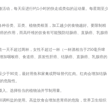
微活动，每天应进行约1小时的快走或类似的运动量。每星期至
克的各种谷类、豆类、植物类根茎，加工越少的食物越好。要限制精
癌的作用，而高纤维的饮食有可能预防结肠癌、直肠癌、乳腺癌
性一天不超过两杯，女性不超过一杯（一杯酒相当于250毫升啤
酒会增加咽喉癌、食道癌、原发性肝癌、结肠癌、直肠癌、乳腺癌的
应少于90克，最好用鱼和家禽或野味替代红肉。红肉会增加结肠
的危险性。
摄入。选择恰当的植物油并节制用量。
和调料盐的使用。高盐饮食会增加患胃癌的危险，世界卫生组织