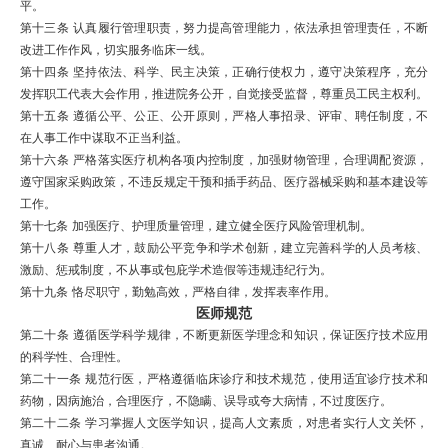
平。
第十三条
认真履行管理职责，努力提高管理能力，依法承担管理责任，不断
改进工作作风，切实服务临床一线。
第十四条
坚持依法、科学、
民主决策
，正确行使权力，遵守决策程序，充分
发挥职工代表大会作用，推进院务公开，自觉接受监督，尊重员工民主权利。
第十五条
遵循公平、公正、公开原则，严格人事招录、评审、聘任制度，不
在人事工作中谋取不正当利益。
第十六条
严格落实医疗机构各项
内控制度
，加强财物管理，合理调配资源，
遵守国家采购政策，不违反规定干预和插手药品、医疗器械采购和基本建设等
工作。
第十七条
加强医疗、
护理质量管理
，建立健全
医疗风险管理
机制。
第十八条
尊重人才，鼓励公平竞争和学术创新，建立完善科学的人员考核、
激励、惩戒制度，不从事或包庇学术造假等违规违纪行为。
第十九条
恪尽职守，勤勉高效，严格自律，发挥表率作用。
医师规范
第二十条
遵循医学科学规律，不断更新医学理念和知识，保证医疗技术应用
的科学性、合理性。
第二十一条
规范行医，严格遵循临床诊疗和技术规范，使用适宜诊疗技术和
药物，因病施治，合理医疗，不隐瞒、误导或夸大病情，不
过度医疗
。
第二十二条
学习掌握人文医学知识，提高人文素质，对患者实行人文关怀，
真诚、耐心与患者沟通。