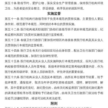
第五十条
勤俭节约，爱护公物，落实
安全生产管理
措施，保持医疗机构环境
卫生，为患者提供安全整洁、舒适便捷、秩序良好的就医环境。
实施监督
第五十一条
医疗机构行政领导班子负责本规范的贯彻实施。主要责任人要以
身作则，模范遵守本规范，同时抓好本单位的贯彻实施。
第五十二条
医疗机构相关职能部门协助行政领导班子抓好本规范的落实，纪
检监察纠风部门负责对实施情况进行监督检查。
第五十三条
各级
卫生行政部门
要加强对辖区内各级各类医疗机构及其从业人
员贯彻执行本规范的监督检查。
第五十四条
医疗卫生有关行业组织应结合自身职责，配合卫生行政部门做好
本规范的贯彻实施，加强行业自律性管理。
第五十五条
医疗机构及其从业人员实施和执行本规范的情况，应列入医疗机
构校验管理和医务人员年度考核、医德考评和医师定期考核的重要内容，作为
医疗机构等级评审、医务人员职称晋升、评先评优的重要依据。
第五十六条
医疗机构从业人员违反本规范的，由所在单位视情节轻重，给予
批评教育、通报批评、取消当年评优评职资格或低聘、缓聘、解职待聘、解
聘。其中需要追究党纪、政纪责任的，由有关纪检监察部门按照党纪政纪案件
的调查处理程序办理
;
需要给予行政处罚的，由有关
卫生行政部门
依法给予相
应处罚
;
涉嫌犯罪的，移送司法机关依法处理。
附则