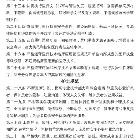
第二十三条
认真执行医疗文书书写与管理制度，规范书写、妥善保存
病历
材
料，不隐匿、伪造或违规涂改、销毁医学文书及有关资料，不违规签署医学证
明文件。
第二十四条
依法履行医疗质量安全事件、传染病疫情、
药品不良反应
、
食源
性疾病
和涉嫌伤害事件或
非正常死亡
等法定报告职责。
第二十五条
认真履行医师职责，积极救治，尽职尽责为患者服务，增强责任
安全意识，努力防范和控制医疗责任差错事件。
第二十六条
严格遵守医疗技术临床应用管理规范和单位内部规定的医师执业
等级权限，不违规临床应用新的医疗技术。
第二十七条
严格遵守药物和医疗技术临床试验有关规定，进行实验性临床医
疗，应充分保障患者本人或其家属的
知情同意权
。
护士规范
第二十八条
不断更新知识，提高专业技术能力和综合素质
,
尊重关心爱护患
者，保护患者的隐私，注重沟通，体现人文关怀，维护患者的健康权益。
第二十九条
严格落实各项规章制度，正确执行临床护理实践和护理技术规
范，全面履行医学照顾、病情观察、协助诊疗、心理支持、健康教育和康复指
导等护理职责，为患者提供安全优质的护理服务。
第三十条
工作严谨、慎独，对执业行为负责。发现患者病情危急，应立即通
知医师
;
在紧急情况下为抢救垂危患者生命，应及时实施必要的紧急救护。
第三十一条
严格执行医嘱，发现医嘱违反法律、法规、规章或者临床诊疗技