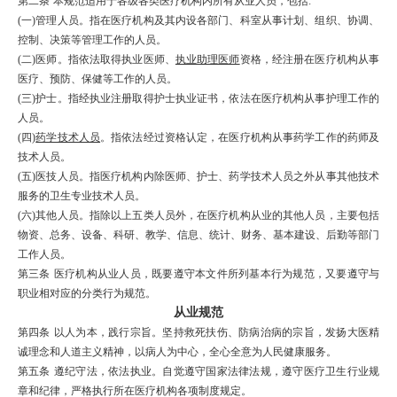
第二条
本规范适用于各级各类医疗机构内所有从业人员，包括
:
(
一
)
管理人员。指在医疗机构及其内设各部门、科室从事计划、组织、协调、
控制、决策等管理工作的人员。
(
二
)
医师。指依法取得执业医师、
执业助理医师
资格，经注册在医疗机构从事
医疗、预防、保健等工作的人员。
(
三
)
护士。指经执业注册取得护士执业证书，依法在医疗机构从事护理工作的
人员。
(
四
)
药学技术人员
。指依法经过资格认定，在医疗机构从事药学工作的药师及
技术人员。
(
五
)
医技人员
。指医疗机构内除医师、护士、药学技术人员之外从事其他技术
服务的卫生专业技术人员。
(
六
)
其他人员。指除以上五类人员外，在医疗机构从业的其他人员，主要包括
物资、总务、设备、科研、教学、信息、统计、财务、基本建设、后勤等部门
工作人员。
第三条
医疗机构从业人员，既要遵守本文件所列基本行为规范，又要遵守与
职业相对应的分类行为规范。
从业规范
第四条
以人为本，践行宗旨。坚持救死扶伤、防病治病的宗旨，发扬大医精
诚理念和人道主义精神，以病人为中心，全心全意为人民健康服务。
第五条
遵纪守法，依法执业。自觉遵守国家法律法规，遵守医疗卫生行业规
章和纪律，严格执行所在医疗机构各项制度规定。