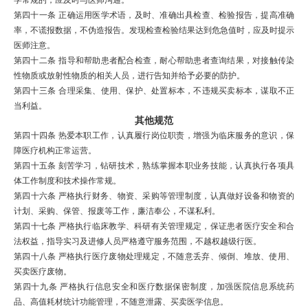
学常规的，应及时与医师沟通。
第四十一条
正确运用医学术语，及时、准确出具检查、检验报告，提高准确
率，不谎报数据，不伪造报告。发现检查检验结果达到
危急值
时，应及时提示
医师注意。
第四十二条
指导和帮助患者配合检查，耐心帮助患者查询结果，对接触传染
性物质或放射性物质的相关人员，进行告知并给予必要的防护。
第四十三条
合理采集、使用、保护、处置标本，不违规买卖标本，谋取不正
当利益。
其他规范
第四十四条
热爱本职工作，认真履行岗位职责，增强为临床服务的意识，保
障医疗机构正常运营。
第四十五条
刻苦学习，钻研技术，熟练掌握本职
业务技能
，认真执行各项具
体工作制度和技术操作常规。
第四十六条
严格执行财务、物资、采购等管理制度，认真做好设备和物资的
计划、采购、保管、报废等工作，廉洁奉公，不谋私利。
第四十七条
严格执行临床教学、科研有关管理规定，保证患者
医疗安全
和合
法权益，指导实习及进修人员严格遵守服务范围，不越权越级行医。
第四十八条
严格执行
医疗废物处理
规定，不随意丢弃、倾倒、堆放、使用、
买卖医疗废物。
第四十九条
严格执行信息安全和医疗数据
保密制度
，加强
医院信息系统
药
品、高值耗材统计
功能管理
，不随意泄露、买卖医学信息。