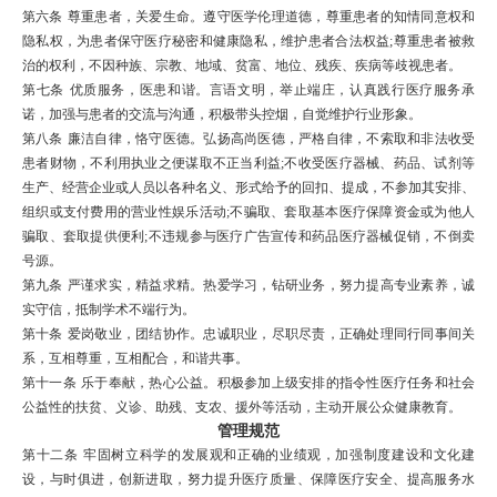
第六条
尊重患者，关爱生命。遵守医学
伦理道德
，尊重患者的
知情同意权
和
隐私权
，为患者保守医疗秘密和健康隐私，维护患者合法权益
;
尊重患者被救
治的权利，不因种族、宗教、地域、贫富、地位、残疾、疾病等歧视患者。
第七条
优质服务，医患和谐。言语文明，举止端庄，认真践行医疗服务承
诺，加强与患者的交流与沟通，积极带头控烟，自觉维护行业形象。
第八条
廉洁自律，恪守医德。弘扬高尚医德，严格自律，不索取和非法收受
患者财物，不利用执业之便谋取不正当利益
;
不收受医疗器械、药品、试剂等
生产、经营企业或人员以各种名义、形式给予的回扣、提成，不参加其安排、
组织或支付费用的营业性娱乐活动
;
不骗取、套取基本医疗保障资金或为他人
骗取、套取提供便利
;
不违规参与医疗广告宣传和药品医疗器械促销，不倒卖
号源。
第九条
严谨求实，精益求精。热爱学习，钻研业务，努力提高专业素养，诚
实守信，抵制学术不端行为。
第十条
爱岗敬业，团结协作。忠诚职业，尽职尽责，正确处理同行同事间关
系，互相尊重，互相配合，和谐共事。
第十一条
乐于奉献，热心公益。积极参加上级安排的指令性医疗任务和社会
公益性的扶贫、义诊、助残、支农、援外等活动，主动开展公众健康教育。
管理规范
第十二条
牢固树立科学的发展观和正确的业绩观，加强制度建设和文化建
设，与时俱进，创新进取，努力提升医疗质量、保障
医疗安全
、提高服务水