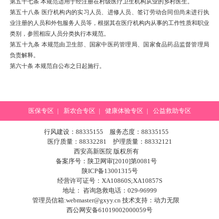
第五十七条
本规范适用于经注册在村级医疗卫生机构从业的乡村医生。
第五十八条
医疗机构内的实习人员、进修人员、签订劳动合同但尚未进行执
业注册的人员和外包服务人员等，根据其在医疗机构内从事的
工作性质
和
职业
类别
，参照相应人员分类执行本规范。
第五十九条
本规范由卫生部、
国家中医药管理局
、国家食品药品监督管理局
负责解释。
第六十条
本规范自公布之日起施行。
医保专区
|
新农合专区
|
健康体验专区
|
公益救助专区
行风建设：88335155 服务态度：88335155
医疗质量：88332281 护理质量：88332121
西安高新医院 版权所有
备案序号：陕卫网审[2010]第0081号
陕ICP备13001315号
经营许可证号：XA10860S;XA10857S
地址： 咨询急救电话：029-96999
管理员信箱:webmaster@gxyy.cn 技术支持：
动力无限
西公网安备61019002000059号