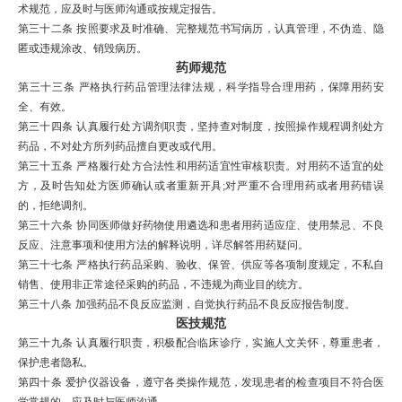
术规范，应及时与医师沟通或按规定报告。
第三十二条
按照要求及时准确、完整规范书写病历，认真管理，不伪造、隐
匿或违规涂改、销毁病历。
药师规范
第三十三条
严格执行药品管理法律法规，科学指导合理用药，保障用药安
全、有效。
第三十四条
认真履行处方调剂职责，坚持查对制度，按照操作规程调剂处方
药品，不对处方所列药品擅自更改或代用。
第三十五条
严格履行处方合法性和用药适宜性审核职责。对用药不适宜的处
方，及时告知处方医师确认或者重新开具
;
对严重不合理用药或者用药错误
的，拒绝调剂。
第三十六条
协同医师做好药物使用遴选和患者用药适应症、使用禁忌、不良
反应、注意事项和使用方法的解释说明，详尽解答用药疑问。
第三十七条
严格执行药品采购、验收、保管、供应等各项制度规定，不私自
销售、使用非正常途径采购的药品，不违规为商业目的统方。
第三十八条
加强
药品不良反应
监测，自觉执行药品不良反应报告制度。
医技规范
第三十九条
认真履行职责，积极配合临床诊疗，实施人文关怀，尊重患者，
保护患者隐私。
第四十条
爱护仪器设备，遵守各类操作规范，发现患者的检查项目不符合医