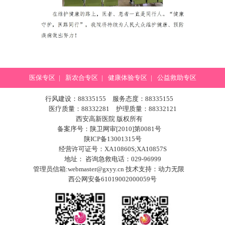
医保专区
|
新农合专区
|
健康体验专区
|
公益救助专区
行风建设：88335155 服务态度：88335155
医疗质量：88332281 护理质量：88332121
西安高新医院 版权所有
备案序号：陕卫网审[2010]第0081号
陕ICP备13001315号
经营许可证号：XA10860S;XA10857S
地址： 咨询急救电话：029-96999
管理员信箱:webmaster@gxyy.cn 技术支持：
动力无限
西公网安备61019002000059号