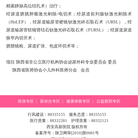
精索静脉高位结扎术）治疗；
经尿道膀胱肿瘤激光剜除/电切术；经尿道前列腺钬激光剜除术
（HoLEP），经尿道输尿管硬镜钬激光碎石取石术（URSL），经
尿道输尿管软镜肾结石钬激光碎石取石术（FURSL）；经尿道尿道
狭窄内切开术；
膀胱镜检、尿道扩张、包皮环切术等；
现任 陕西省非公立医疗机构协会泌尿外科专业委员会 委员
陕西省医师协会小儿外科医师分会 会员
医保专区
|
新农合专区
|
健康体验专区
|
公益救助专区
行风建设：88335155 服务态度：88335155
医疗质量：88332281 护理质量：88332121
西安高新医院 版权所有
备案序号：陕卫网审[2010]第0081号