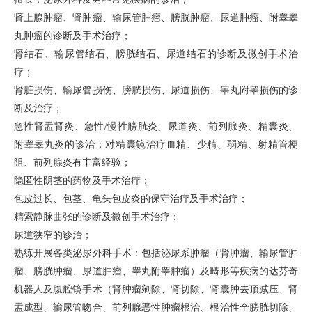
肾上腺肿瘤、肾肿瘤、输尿管肿瘤、膀胱肿瘤、尿道肿瘤、附睾睾
丸肿瘤的诊断及手术治疗；
肾结石、输尿管结石、膀胱结石、尿道结石的诊断及微创手术治
疗；
肾脏损伤、输尿管损伤、膀胱损伤、尿道损伤、睾丸附睾损伤的诊
断及治疗；
急性肾盂肾炎、急性/慢性膀胱炎、尿道炎、前列腺炎、精囊炎、
附睾睾丸炎的诊治；对精囊镜治疗血精、少精、弱精、射精管梗
阻、前列腺炎有丰富经验；
隐匿性阴茎的药物及手术治疗；
包皮过长、包茎、龟头包皮炎的保守治疗及手术治疗；
精索静脉曲张的诊断及微创手术治疗；
尿道狭窄的诊治；
熟练开展各类泌尿外科手术：包括泌尿系肿瘤（肾肿瘤、输尿管肿
瘤、膀胱肿瘤、尿道肿瘤、睾丸附睾肿瘤）及畸形等疾病的达芬奇
机器人及腹腔镜手术（肾肿瘤剜除、肾切除、肾囊肿去顶减压、肾
盂成型、输尿管吻合、前列腺恶性肿瘤根治、根治性全膀胱切除、