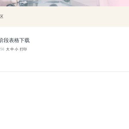
区
阶段表格下载
356
大
中
小
打印