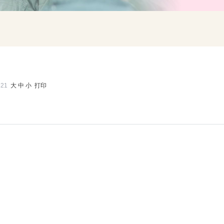
821
大
中
小
打印