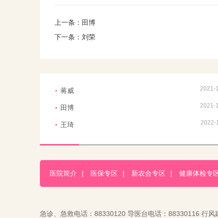
上一条：
田博
下一条：
刘荣
2021-
蒋威
2021-
田博
2022-
王琦
医院简介
|
医保专区
|
新农合专区
|
健康体检专
急诊、急救电话：88330120 导医台电话：88330116 行风