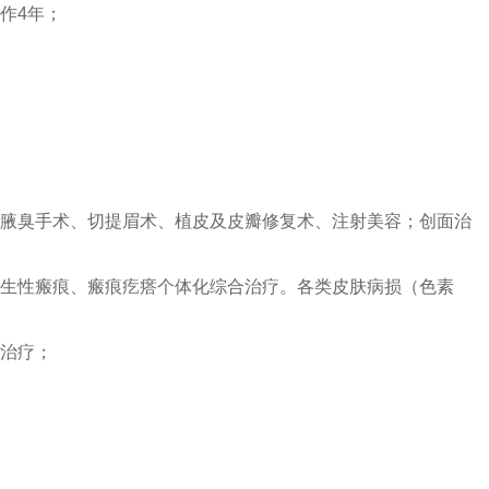
作4年；
腋臭手术、切提眉术、植皮及皮瓣修复术、注射美容；创面治
生性瘢痕、瘢痕疙瘩个体化综合治疗。各类皮肤病损（色素
治疗；