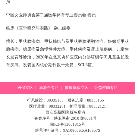
员
中国女医师协会第二届医学体育专业委员会 委员
临床《医学研究与实践》 杂志编委
擅长：甲状腺疾病、甲状腺结节及甲状旁腺消融治疗、妊娠期甲状
腺疾病、糖尿病及急慢性并发症、垂体疾病及肾上腺疾病、儿童生
长发育等诊治，2020年在北京协和医院内分泌培训学习儿童生长发
育疾病。发表国内核心期刊数十余篇，SCI 3篇。
医保专区
|
新农合专区
|
健康体验专区
|
公益救助专区
行风建设：88335155 服务态度：88335155
医疗质量：88332281 护理质量：88332121
西安高新医院 版权所有
备案序号：陕卫网审[2010]第0081号
陕ICP备13001315号
经营许可证号：XA10860S;XA10857S