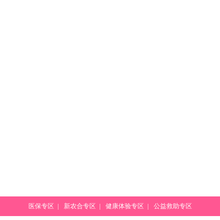
医保专区
|
新农合专区
|
健康体验专区
|
公益救助专区