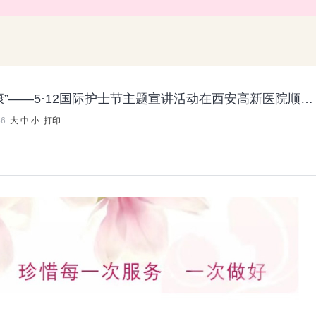
“银发致敬白衣 慈善守护健康”——5·12国际护士节主题宣讲活动在西安高新医院顺利举办
86
大
中
小
打印