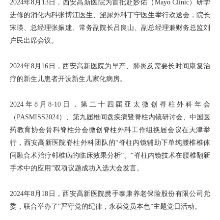
2024年8月13日，西安高新医院为首批赴妙佑（Mayo Clinic）研学
进修的消化内科张博江医生、泌尿外科丁宁医生举行欢送会，院长
宋瑛、总经理张振建、常务副院长吕良山、副总经理兼财务总监刘
户民出席会议。
2024年8月16日，西安高新医院为早产、肺炎及需要长时间康复治
疗的新生儿患者开设新生儿家化病房。
2024年8月8-10日，第二十四届亚太微创脊柱外科年会
（PASMISS2024）、第九届椎间盘疾病暨脊柱内镜研讨会、中国医
药教育协会骨科脊柱分会微创脊柱外科工作组换届会议在天津举
行，西安高新医院脊柱外科团队的“脊柱内镜辅助下单纯腰椎椎体
间融合术治疗邻椎病的临床效果分析”、“脊柱内镜技术在腰椎翻新
手术中的应用”双项议题成功入选大会发言。
2024年8月18日，西安高新医院携手泰康养老保险股份有限公司党
委，联合举办了“严守党的纪律，永葆党员本色”主题党日活动。